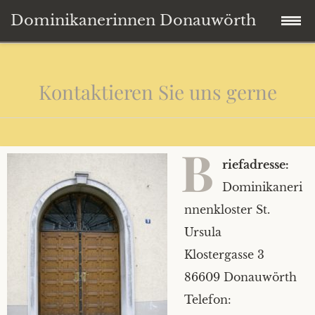
Dominikanerinnen Donauwörth
Zum
Startseite
Inhalt
Kontaktieren Sie uns gerne
springen
Der Hl. Dominikus
Klosterleben
B
riefadresse:
Mitteilungen
Das Leben im Kloster
Dominikaneri
nnenkloster St.
Quellworte
Dominikanerin werden
Ursula
Klostergasse 3
Kontakt
Kloster auf Zeit
86609 Donauwörth
Links
Bildergalerie
Telefon: