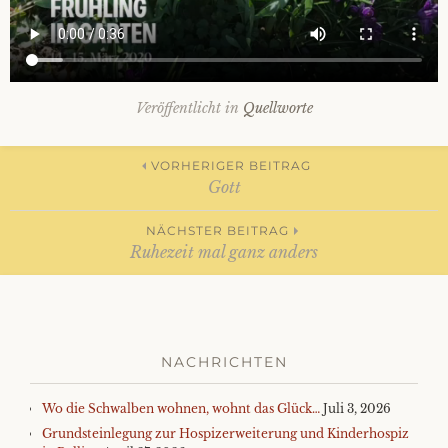
Impressum
Datenschutzerklärung
Veröffentlicht in
Quellworte
Beitrags-
VORHERIGER BEITRAG
Gott
Navigation
NÄCHSTER BEITRAG
Ruhezeit mal ganz anders
NACHRICHTEN
Wo die Schwalben wohnen, wohnt das Glück…
Juli 3, 2026
Grundsteinlegung zur Hospizerweiterung und Kinderhospiz