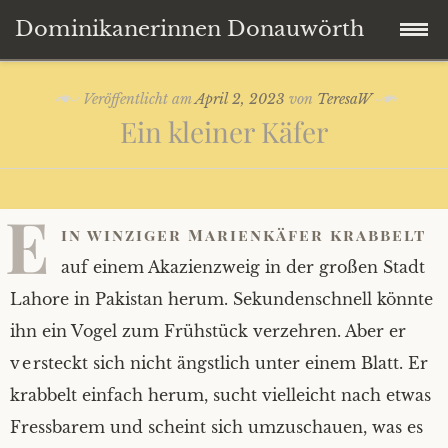
Dominikanerinnen Donauwörth
Zum
Startseite
Veröffentlicht am
April 2, 2023
von
TeresaW
Inhalt
Ein kleiner Käfer
springen
Der Hl. Dominikus
Klosterleben
E
in winziger Marienkäfer krabbelt
Mitteilungen
Das Leben im Kloster
auf einem Akazienzweig in der großen Stadt
Lahore in Pakistan herum. Sekundenschnell könnte
Quellworte
Dominikanerin werden
ihn ein Vogel zum Frühstück verzehren. Aber er
versteckt sich nicht ängstlich unter einem Blatt. Er
Kontakt
Kloster auf Zeit
krabbelt einfach herum, sucht vielleicht nach etwas
Links
Bildergalerie
Fressbarem und scheint sich umzuschauen, was es